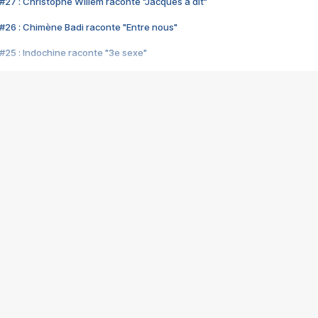
#27 : Christophe Willem raconte "Jacques a dit"
#26 : Chimène Badi raconte "Entre nous"
#25 : Indochine raconte "3e sexe"
#24 : Zaho raconte "C'est chelou"
#23 : Patrick Bruel raconte "Au café des délices"
#22 : Kyo raconte "Le chemin"
#21 : Nolwenn Leroy raconte "Cassé"
#20 : Patrick Hernandez raconte "Born to be alive"
#19 : Lorie raconte "Près de moi"
#18 : Michael Jones raconte "A nos actes manqués" (avec Jean-Jacque
#17 : Khaled raconte "Aïcha"
#16 : Corneille raconte "Parce qu'on vient de loin"
#15 : Indochine raconte "L'aventurier"